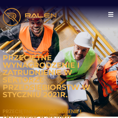
RALEN GROUP
PRZECIĘTNE
WYNAGRODZENIE I
ZATRUDNIENIE W
SEKTORZE
PRZEDSIĘBIORSTW W
STYCZNIU 2021R.
PRZECIĘTNE WYNAGRODZENIE I
ZATRUDNIENIE W SEKTORZE