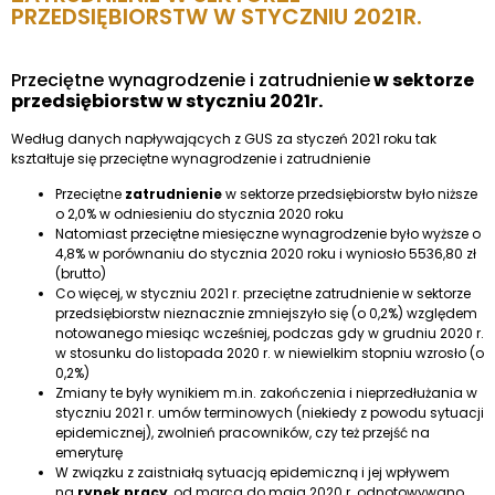
PRZEDSIĘBIORSTW W STYCZNIU 2021R.
Przeciętne wynagrodzenie i zatrudnienie
w sektorze
przedsiębiorstw w styczniu 2021r.
Według danych napływających z GUS za styczeń 2021 roku tak
kształtuje się przeciętne wynagrodzenie i zatrudnienie
Przeciętne
zatrudnienie
w sektorze przedsiębiorstw było niższe
o 2,0% w odniesieniu do stycznia 2020 roku
Natomiast przeciętne miesięczne wynagrodzenie było wyższe o
4,8% w porównaniu do stycznia 2020 roku i wyniosło 5536,80 zł
(brutto)
Co więcej, w styczniu 2021 r. przeciętne zatrudnienie w sektorze
przedsiębiorstw nieznacznie zmniejszyło się (o 0,2%) względem
notowanego miesiąc wcześniej, podczas gdy w grudniu 2020 r.
w stosunku do listopada 2020 r. w niewielkim stopniu wzrosło (o
0,2%)
Zmiany te były wynikiem m.in. zakończenia i nieprzedłużania w
styczniu 2021 r. umów terminowych (niekiedy z powodu sytuacji
epidemicznej), zwolnień pracowników, czy też przejść na
emeryturę
W związku z zaistniałą sytuacją epidemiczną i jej wpływem
na
rynek pracy
, od marca do maja 2020 r. odnotowywano