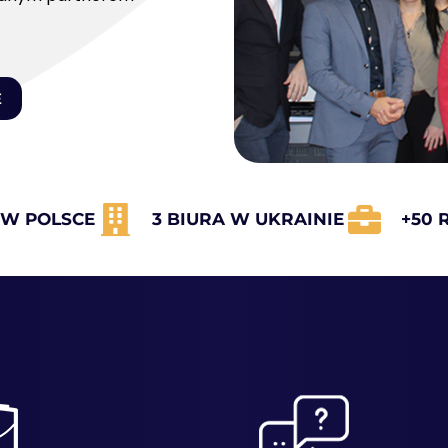
E
 W POLSCE
3 BIURA W UKRAINIE
+50