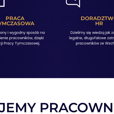
PRACA
DORADZTW
YMCZASOWA
HR
ony i wygodny sposób na
Dzielimy się wiedzą jak 
ienie pracowników, dzięki
legalne, długofalowe zat
ji Pracy Tymczasowej.
pracowników ze Wsc
JEMY PRACOWN