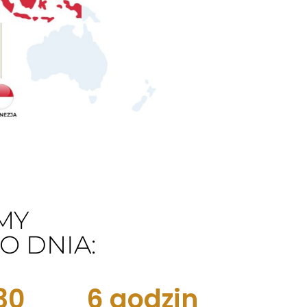
MY
O DNIA:
30
6
 godzin