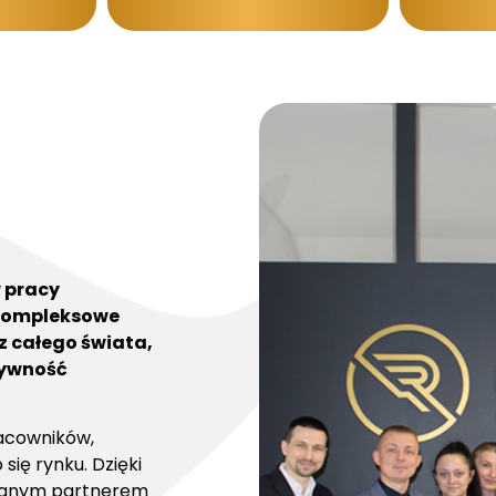
w pracy
 kompleksowe
z całego świata,
tywność
racowników,
się rynku. Dzięki
ufanym partnerem