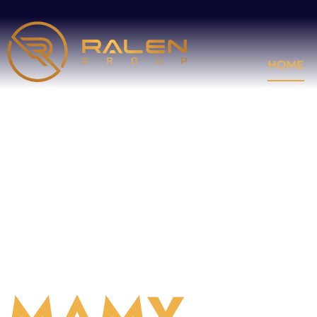
HOME
POTRAFIMY W REKRUTACJE!
MAMY
TWO