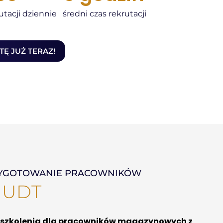
utacji dziennie
średni czas rekrutacji
Ę JUŻ TERAZ!
ZYGOTOWANIE PRACOWNIKÓW
 UDT
szkolenia dla pracowników magazynowych z