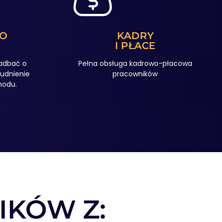
O
KADRY
I PŁACE
zadbać o
Pełna obsługa kadrowo-płacowa
rudnienie
pracowników
hodu.
IKÓW Z: