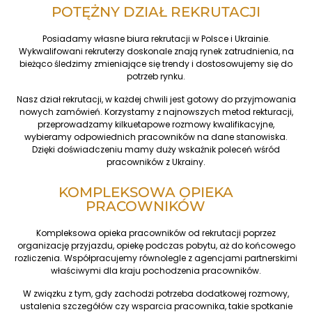
POTĘŻNY DZIAŁ REKRUTACJI
Posiadamy własne biura rekrutacji w Polsce i Ukrainie.
Wykwalifowani rekruterzy doskonale znają rynek zatrudnienia, na
bieżąco śledzimy zmieniające się trendy i dostosowujemy się do
potrzeb rynku.
Nasz dział rekrutacji, w każdej chwili jest gotowy do przyjmowania
nowych zamówień. Korzystamy z najnowszych metod rekturacji,
przeprowadzamy kilkuetapowe rozmowy kwalifikacyjne,
wybieramy odpowiednich pracowników na dane stanowiska.
Dzięki doświadczeniu mamy duży wskaźnik poleceń wśród
pracowników z Ukrainy.
KOMPLEKSOWA OPIEKA
PRACOWNIKÓW
Kompleksowa opieka pracowników od rekrutacji poprzez
organizację przyjazdu, opiekę podczas pobytu, aż do końcowego
rozliczenia. Współpracujemy równolegle z agencjami partnerskimi
właściwymi dla kraju pochodzenia pracowników.
W związku z tym, gdy zachodzi potrzeba dodatkowej rozmowy,
ustalenia szczegółów czy wsparcia pracownika, takie spotkanie