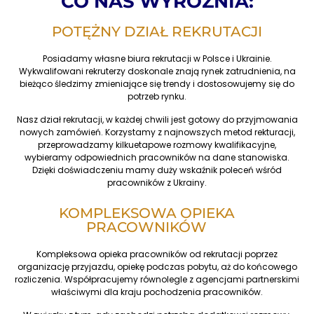
CO NAS WYRÓŻNIA:
POTĘŻNY DZIAŁ REKRUTACJI
Posiadamy własne biura rekrutacji w Polsce i Ukrainie.
Wykwalifowani rekruterzy doskonale znają rynek zatrudnienia, na
bieżąco śledzimy zmieniające się trendy i dostosowujemy się do
potrzeb rynku.
Nasz dział rekrutacji, w każdej chwili jest gotowy do przyjmowania
nowych zamówień. Korzystamy z najnowszych metod rekturacji,
przeprowadzamy kilkuetapowe rozmowy kwalifikacyjne,
wybieramy odpowiednich pracowników na dane stanowiska.
Dzięki doświadczeniu mamy duży wskaźnik poleceń wśród
pracowników z Ukrainy.
KOMPLEKSOWA OPIEKA
PRACOWNIKÓW
Kompleksowa opieka pracowników od rekrutacji poprzez
organizację przyjazdu, opiekę podczas pobytu, aż do końcowego
rozliczenia. Współpracujemy równolegle z agencjami partnerskimi
właściwymi dla kraju pochodzenia pracowników.