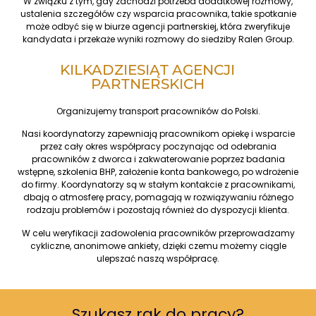
W związku z tym, gdy zachodzi potrzeba dodatkowej rozmowy,
ustalenia szczegółów czy wsparcia pracownika, takie spotkanie
może odbyć się w biurze agencji partnerskiej, która zweryfikuje
kandydata i przekaże wyniki rozmowy do siedziby Ralen Group.
KILKADZIESIĄT AGENCJI
PARTNERSKICH
Organizujemy transport pracowników do Polski.
Nasi koordynatorzy zapewniają pracownikom opiekę i wsparcie
przez cały okres współpracy poczynając od odebrania
pracowników z dworca i zakwaterowanie poprzez badania
wstępne, szkolenia BHP, założenie konta bankowego, po wdrożenie
do firmy. Koordynatorzy są w stałym kontakcie z pracownikami,
dbają o atmosferę pracy, pomagają w rozwiązywaniu różnego
rodzaju problemów i pozostają również do dyspozycji klienta.
W celu weryfikacji zadowolenia pracowników przeprowadzamy
cykliczne, anonimowe ankiety, dzięki czemu możemy ciągle
ulepszać naszą współpracę.
Szukasz rąk do pracy?