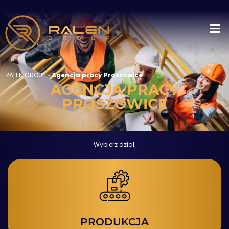
RALEN GROUP
»
Agencja pracy Proszowice
AGENCJA PRACY
PROSZOWICE
Wybierz dział:
PRODUKCJA