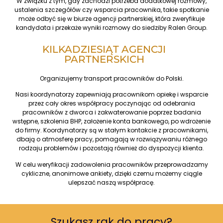
W związku z tym, gdy zachodzi potrzeba dodatkowej rozmowy,
ustalenia szczegółów czy wsparcia pracownika, takie spotkanie
może odbyć się w biurze agencji partnerskiej, która zweryfikuje
kandydata i przekaże wyniki rozmowy do siedziby Ralen Group.
KILKADZIESIĄT AGENCJI
PARTNERSKICH
Organizujemy transport pracowników do Polski.
Nasi koordynatorzy zapewniają pracownikom opiekę i wsparcie
przez cały okres współpracy poczynając od odebrania
pracowników z dworca i zakwaterowanie poprzez badania
wstępne, szkolenia BHP, założenie konta bankowego, po wdrożenie
do firmy. Koordynatorzy są w stałym kontakcie z pracownikami,
dbają o atmosferę pracy, pomagają w rozwiązywaniu różnego
rodzaju problemów i pozostają również do dyspozycji klienta.
W celu weryfikacji zadowolenia pracowników przeprowadzamy
cykliczne, anonimowe ankiety, dzięki czemu możemy ciągle
ulepszać naszą współpracę.
Szukasz rąk do pracy?