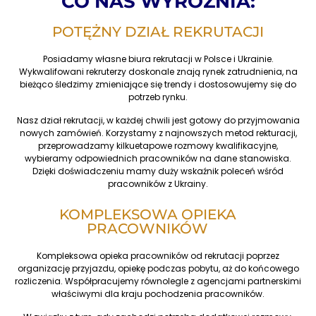
CO NAS WYRÓŻNIA:
POTĘŻNY DZIAŁ REKRUTACJI
Posiadamy własne biura rekrutacji w Polsce i Ukrainie.
Wykwalifowani rekruterzy doskonale znają rynek zatrudnienia, na
bieżąco śledzimy zmieniające się trendy i dostosowujemy się do
potrzeb rynku.
Nasz dział rekrutacji, w każdej chwili jest gotowy do przyjmowania
nowych zamówień. Korzystamy z najnowszych metod rekturacji,
przeprowadzamy kilkuetapowe rozmowy kwalifikacyjne,
wybieramy odpowiednich pracowników na dane stanowiska.
Dzięki doświadczeniu mamy duży wskaźnik poleceń wśród
pracowników z Ukrainy.
KOMPLEKSOWA OPIEKA
PRACOWNIKÓW
Kompleksowa opieka pracowników od rekrutacji poprzez
organizację przyjazdu, opiekę podczas pobytu, aż do końcowego
rozliczenia. Współpracujemy równolegle z agencjami partnerskimi
właściwymi dla kraju pochodzenia pracowników.