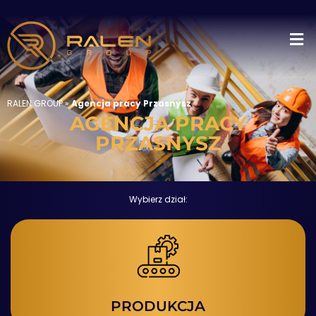
RALEN GROUP
»
Agencja pracy Przasnysz
AGENCJA PRACY
PRZASNYSZ
Wybierz dział:
PRODUKCJA