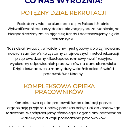
CO NAS WYRÓŻNIA:
POTĘŻNY DZIAŁ REKRUTACJI
Posiadamy własne biura rekrutacji w Polsce i Ukrainie.
Wykwalifowani rekruterzy doskonale znają rynek zatrudnienia, na
bieżąco śledzimy zmieniające się trendy i dostosowujemy się do
potrzeb rynku.
Nasz dział rekrutacji, w każdej chwili jest gotowy do przyjmowania
nowych zamówień. Korzystamy z najnowszych metod rekturacji,
przeprowadzamy kilkuetapowe rozmowy kwalifikacyjne,
wybieramy odpowiednich pracowników na dane stanowiska.
Dzięki doświadczeniu mamy duży wskaźnik poleceń wśród
pracowników z Ukrainy.
KOMPLEKSOWA OPIEKA
PRACOWNIKÓW
Kompleksowa opieka pracowników od rekrutacji poprzez
organizację przyjazdu, opiekę podczas pobytu, aż do końcowego
rozliczenia. Współpracujemy równolegle z agencjami partnerskimi
właściwymi dla kraju pochodzenia pracowników.