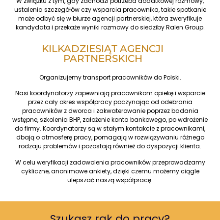
W związku z tym, gdy zachodzi potrzeba dodatkowej rozmowy,
ustalenia szczegółów czy wsparcia pracownika, takie spotkanie
może odbyć się w biurze agencji partnerskiej, która zweryfikuje
kandydata i przekaże wyniki rozmowy do siedziby Ralen Group.
KILKADZIESIĄT AGENCJI
PARTNERSKICH
Organizujemy transport pracowników do Polski.
Nasi koordynatorzy zapewniają pracownikom opiekę i wsparcie
przez cały okres współpracy poczynając od odebrania
pracowników z dworca i zakwaterowanie poprzez badania
wstępne, szkolenia BHP, założenie konta bankowego, po wdrożenie
do firmy. Koordynatorzy są w stałym kontakcie z pracownikami,
dbają o atmosferę pracy, pomagają w rozwiązywaniu różnego
rodzaju problemów i pozostają również do dyspozycji klienta.
W celu weryfikacji zadowolenia pracowników przeprowadzamy
cykliczne, anonimowe ankiety, dzięki czemu możemy ciągle
ulepszać naszą współpracę.
Szukasz rąk do pracy?