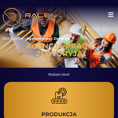
RALEN GROUP
»
Agencja pracy Złotoryja
AGENCJA PRACY
ZŁOTORYJA
Wybierz dział:
PRODUKCJA