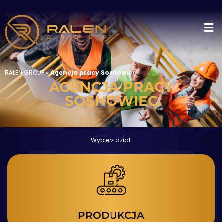
RALEN GROUP
»
Agencja pracy Sosnowiec
AGENCJA PRACY
SOSNOWIEC
Wybierz dział:
PRODUKCJA