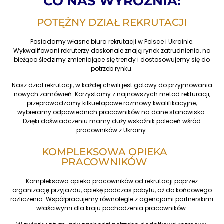
CO NAS WYRÓŻNIA:
POTĘŻNY DZIAŁ REKRUTACJI
Posiadamy własne biura rekrutacji w Polsce i Ukrainie.
Wykwalifowani rekruterzy doskonale znają rynek zatrudnienia, na
bieżąco śledzimy zmieniające się trendy i dostosowujemy się do
potrzeb rynku.
Nasz dział rekrutacji, w każdej chwili jest gotowy do przyjmowania
nowych zamówień. Korzystamy z najnowszych metod rekturacji,
przeprowadzamy kilkuetapowe rozmowy kwalifikacyjne,
wybieramy odpowiednich pracowników na dane stanowiska.
Dzięki doświadczeniu mamy duży wskaźnik poleceń wśród
pracowników z Ukrainy.
KOMPLEKSOWA OPIEKA
PRACOWNIKÓW
Kompleksowa opieka pracowników od rekrutacji poprzez
organizację przyjazdu, opiekę podczas pobytu, aż do końcowego
rozliczenia. Współpracujemy równolegle z agencjami partnerskimi
właściwymi dla kraju pochodzenia pracowników.