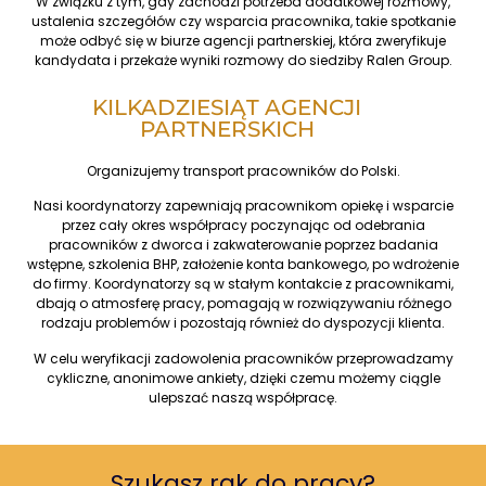
W związku z tym, gdy zachodzi potrzeba dodatkowej rozmowy,
ustalenia szczegółów czy wsparcia pracownika, takie spotkanie
może odbyć się w biurze agencji partnerskiej, która zweryfikuje
kandydata i przekaże wyniki rozmowy do siedziby Ralen Group.
KILKADZIESIĄT AGENCJI
PARTNERSKICH
Organizujemy transport pracowników do Polski.
Nasi koordynatorzy zapewniają pracownikom opiekę i wsparcie
przez cały okres współpracy poczynając od odebrania
pracowników z dworca i zakwaterowanie poprzez badania
wstępne, szkolenia BHP, założenie konta bankowego, po wdrożenie
do firmy. Koordynatorzy są w stałym kontakcie z pracownikami,
dbają o atmosferę pracy, pomagają w rozwiązywaniu różnego
rodzaju problemów i pozostają również do dyspozycji klienta.
W celu weryfikacji zadowolenia pracowników przeprowadzamy
cykliczne, anonimowe ankiety, dzięki czemu możemy ciągle
ulepszać naszą współpracę.
Szukasz rąk do pracy?