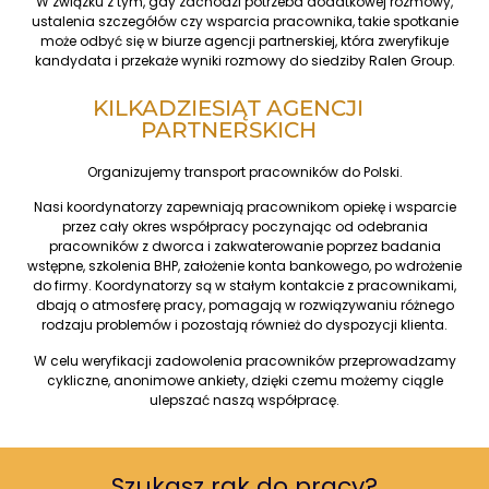
W związku z tym, gdy zachodzi potrzeba dodatkowej rozmowy,
ustalenia szczegółów czy wsparcia pracownika, takie spotkanie
może odbyć się w biurze agencji partnerskiej, która zweryfikuje
kandydata i przekaże wyniki rozmowy do siedziby Ralen Group.
KILKADZIESIĄT AGENCJI
PARTNERSKICH
Organizujemy transport pracowników do Polski.
Nasi koordynatorzy zapewniają pracownikom opiekę i wsparcie
przez cały okres współpracy poczynając od odebrania
pracowników z dworca i zakwaterowanie poprzez badania
wstępne, szkolenia BHP, założenie konta bankowego, po wdrożenie
do firmy. Koordynatorzy są w stałym kontakcie z pracownikami,
dbają o atmosferę pracy, pomagają w rozwiązywaniu różnego
rodzaju problemów i pozostają również do dyspozycji klienta.
W celu weryfikacji zadowolenia pracowników przeprowadzamy
cykliczne, anonimowe ankiety, dzięki czemu możemy ciągle
ulepszać naszą współpracę.
Szukasz rąk do pracy?