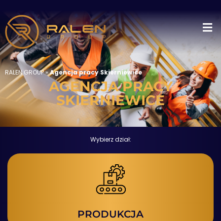
RALEN GROUP
»
Agencja pracy Skierniewice
AGENCJA PRACY
SKIERNIEWICE
Wybierz dział:
PRODUKCJA