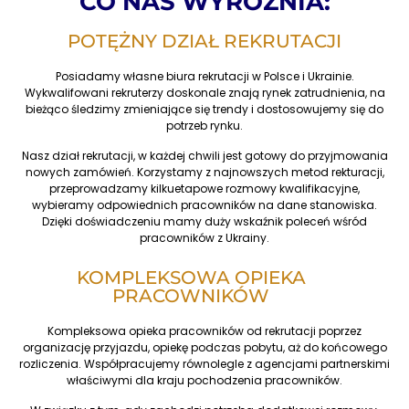
CO NAS WYRÓŻNIA:
POTĘŻNY DZIAŁ REKRUTACJI
Posiadamy własne biura rekrutacji w Polsce i Ukrainie.
Wykwalifowani rekruterzy doskonale znają rynek zatrudnienia, na
bieżąco śledzimy zmieniające się trendy i dostosowujemy się do
potrzeb rynku.
Nasz dział rekrutacji, w każdej chwili jest gotowy do przyjmowania
nowych zamówień. Korzystamy z najnowszych metod rekturacji,
przeprowadzamy kilkuetapowe rozmowy kwalifikacyjne,
wybieramy odpowiednich pracowników na dane stanowiska.
Dzięki doświadczeniu mamy duży wskaźnik poleceń wśród
pracowników z Ukrainy.
KOMPLEKSOWA OPIEKA
PRACOWNIKÓW
Kompleksowa opieka pracowników od rekrutacji poprzez
organizację przyjazdu, opiekę podczas pobytu, aż do końcowego
rozliczenia. Współpracujemy równolegle z agencjami partnerskimi
właściwymi dla kraju pochodzenia pracowników.