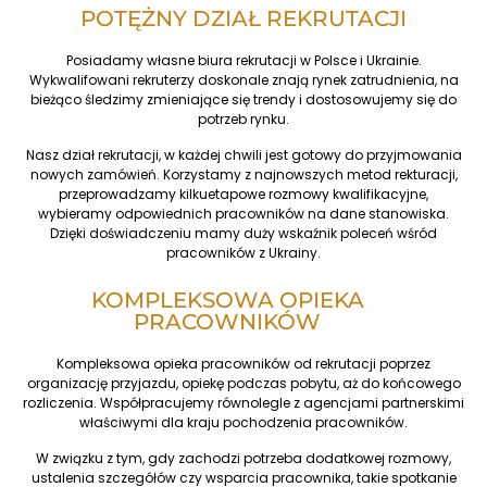
POTĘŻNY DZIAŁ REKRUTACJI
Posiadamy własne biura rekrutacji w Polsce i Ukrainie.
Wykwalifowani rekruterzy doskonale znają rynek zatrudnienia, na
bieżąco śledzimy zmieniające się trendy i dostosowujemy się do
potrzeb rynku.
Nasz dział rekrutacji, w każdej chwili jest gotowy do przyjmowania
nowych zamówień. Korzystamy z najnowszych metod rekturacji,
przeprowadzamy kilkuetapowe rozmowy kwalifikacyjne,
wybieramy odpowiednich pracowników na dane stanowiska.
Dzięki doświadczeniu mamy duży wskaźnik poleceń wśród
pracowników z Ukrainy.
KOMPLEKSOWA OPIEKA
PRACOWNIKÓW
Kompleksowa opieka pracowników od rekrutacji poprzez
organizację przyjazdu, opiekę podczas pobytu, aż do końcowego
rozliczenia. Współpracujemy równolegle z agencjami partnerskimi
właściwymi dla kraju pochodzenia pracowników.
W związku z tym, gdy zachodzi potrzeba dodatkowej rozmowy,
ustalenia szczegółów czy wsparcia pracownika, takie spotkanie