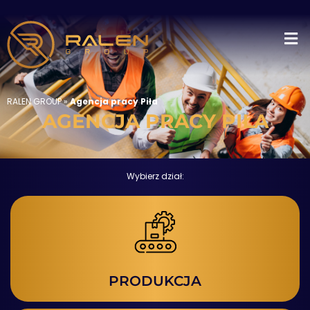
RALEN GROUP
»
Agencja pracy Piła
AGENCJA PRACY PIŁA
Wybierz dział:
PRODUKCJA